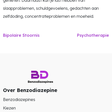
genieten. Daarnaast kan je last hebben van
slaapproblemen, schuldgevoelens, gedachten aan
zelfdoding, concentratieproblemen en moeheid.
Bipolaire Stoornis
Psychotherapie
Zoek in alle artikelen
Over Benzodiazepine
search
Benzodiazepines
Kiezen